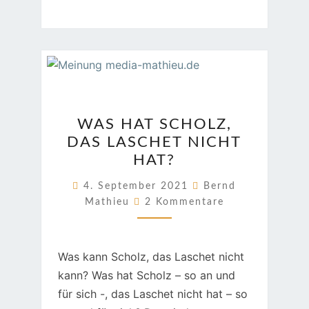
WAS
WAS HAT SCHOLZ,
HAT
DAS LASCHET NICHT
SCHOLZ,
HAT?
DAS
LASCHET
4. September 2021
Bernd
Kommentare
NICHT
Mathieu
2 Kommentare
HAT?
Was kann Scholz, das Laschet nicht
kann? Was hat Scholz – so an und
für sich -, das Laschet nicht hat – so