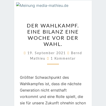
DER
DER WAHLKAMPF.
WAHLKAMPF.
EINE BILANZ EINE
EINE
WOCHE VOR DER
BILANZ
WAHL.
EINE
WOCHE
19. September 2021
Bernd
Kommentare
VOR
Mathieu
1 Kommentar
DER
WAHL.
Größter Schwachpunkt des
Wahlkampfes ist, dass die nächste
Generation nicht ernsthaft
vorkommt und eine Rolle spielt, die
sie für unsere Zukunft ohnehin schon