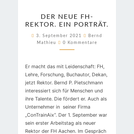
DER
DER NEUE FH-
NEUE
REKTOR. EIN PORTRÄT.
FH-
REKTOR.
3. September 2021
Bernd
Kommentare
EIN
Mathieu
0 Kommentare
PORTRÄT.
Er macht das mit Leidenschaft: FH,
Lehre, Forschung, Buchautor, Dekan,
jetzt Rektor. Bernd P. Pietschmann
interessiert sich für Menschen und
ihre Talente. Die fördert er. Auch als
Unternehmer in seiner Firma
„ConTrainAix“. Der 1. September war
sein erster Arbeitstag als neuer
Rektor der FH Aachen. Im Gespräch