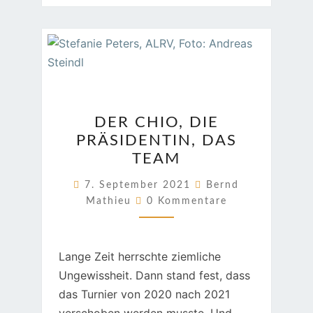
DER
DER CHIO, DIE
CHIO,
PRÄSIDENTIN, DAS
DIE
TEAM
PRÄSIDENTIN,
DAS
7. September 2021
Bernd
Kommentare
TEAM
Mathieu
0 Kommentare
Lange Zeit herrschte ziemliche
Ungewissheit. Dann stand fest, dass
das Turnier von 2020 nach 2021
verschoben werden musste. Und