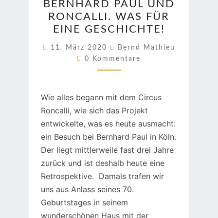
BERNHARD PAUL UND
PAUL
RONCALLI. WAS FÜR
UND
EINE GESCHICHTE!
RONCALLI.
WAS
11. März 2020
Bernd Mathieu
Kommentare
FÜR
0 Kommentare
EINE
GESCHICHTE!
Wie alles begann mit dem Circus
Roncalli, wie sich das Projekt
entwickelte, was es heute ausmacht:
ein Besuch bei Bernhard Paul in Köln.
Der liegt mittlerweile fast drei Jahre
zurück und ist deshalb heute eine
Retrospektive. Damals trafen wir
uns aus Anlass seines 70.
Geburtstages in seinem
wunderschönen Haus mit der