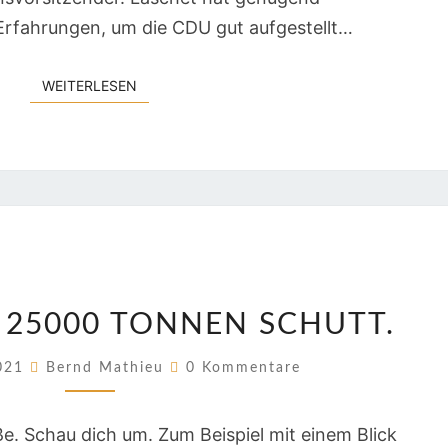
-Erfahrungen, um die CDU gut aufgestellt…
WEITERLESEN
WEITERLESEN
DER
 25000 TONNEN SCHUTT.
BÜCHEL.
25000
Kommentare
2021
Bernd Mathieu
0 Kommentare
TONNEN
SCHUTT.
ße. Schau dich um. Zum Beispiel mit einem Blick