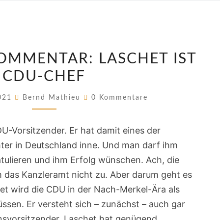
AKTUELLER
OMMENTAR: LASCHET IST
KOMMENTAR:
CDU-CHEF
LASCHET
IST
Kommentare
2021
Bernd Mathieu
0 Kommentare
CDU-
CHEF
U-Vorsitzender. Er hat damit eines der
mter in Deutschland inne. Und man darf ihm
tulieren und ihm Erfolg wünschen. Ach, die
m das Kanzleramt nicht zu. Aber darum geht es
het wird die CDU in der Nach-Merkel-Ära als
üssen. Er versteht sich – zunächst – auch gar
insvorsitzender. Laschet hat genügend