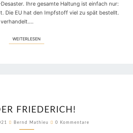
esaster. Ihre gesamte Haltung ist einfach nur:
. Die EU hat den Impfstoff viel zu spät bestellt.
h verhandelt….
WEITERLESEN
WEITERLESEN
JA,
DER FRIEDERICH!
DER
FRIEDERICH!
Kommentare
2021
Bernd Mathieu
0 Kommentare