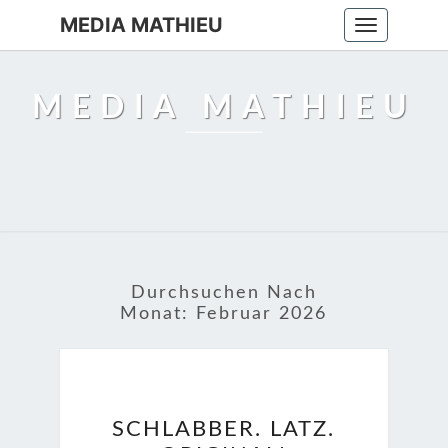
MEDIA MATHIEU
Toggle
navigation
MEDIA MATHIEU
Durchsuchen Nach
Monat:
Februar 2026
SCHLABBER.
SCHLABBER. LATZ.
LATZ.