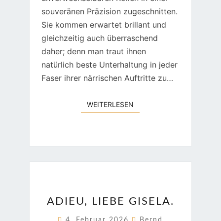
souveränen Präzision zugeschnitten.
Sie kommen erwartet brillant und
gleichzeitig auch überraschend
daher; denn man traut ihnen
natürlich beste Unterhaltung in jeder
Faser ihrer närrischen Auftritte zu…
WEITERLESEN
WEITERLESEN
ADIEU,
ADIEU, LIEBE GISELA.
LIEBE
GISELA.
4. Februar 2026
Bernd