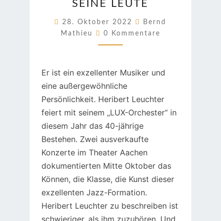
SEINE LEUTE
UND
SEINE
28. Oktober 2022
Bernd
Kommentare
LEUTE
Mathieu
0 Kommentare
Er ist ein exzellenter Musiker und
eine außergewöhnliche
Persönlichkeit. Heribert Leuchter
feiert mit seinem „LUX-Orchester“ in
diesem Jahr das 40-jährige
Bestehen. Zwei ausverkaufte
Konzerte im Theater Aachen
dokumentierten Mitte Oktober das
Können, die Klasse, die Kunst dieser
exzellenten Jazz-Formation.
Heribert Leuchter zu beschreiben ist
schwieriger, als ihm zuzuhören. Und