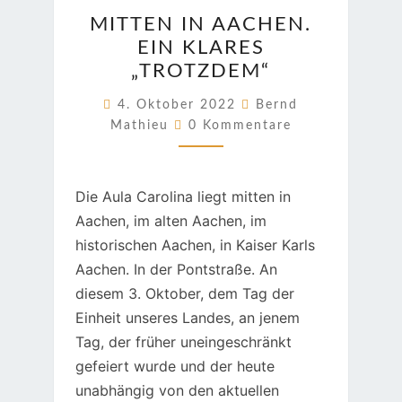
MITTEN
MITTEN IN AACHEN.
IN
EIN KLARES
AACHEN.
„TROTZDEM“
EIN
KLARES
4. Oktober 2022
Bernd
Kommentare
„TROTZDEM“
Mathieu
0 Kommentare
Die Aula Carolina liegt mitten in
Aachen, im alten Aachen, im
historischen Aachen, in Kaiser Karls
Aachen. In der Pontstraße. An
diesem 3. Oktober, dem Tag der
Einheit unseres Landes, an jenem
Tag, der früher uneingeschränkt
gefeiert wurde und der heute
unabhängig von den aktuellen