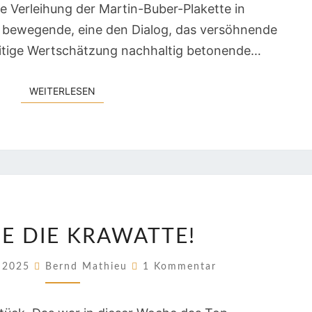
e Verleihung der Martin-Buber-Plakette in
r bewegende, eine den Dialog, das versöhnende
itige Wertschätzung nachhaltig betonende…
WEITERLESEN
WEITERLESEN
ES
BE DIE KRAWATTE!
LEBE
DIE
Kommentare
r 2025
Bernd Mathieu
1 Kommentar
KRAWATTE!