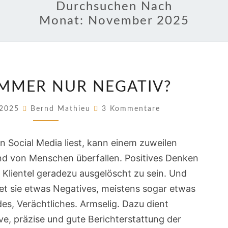
Durchsuchen Nach
Monat:
November 2025
WARUM
MMER NUR NEGATIV?
IMMER
NUR
Kommentare
 2025
Bernd Mathieu
3 Kommentare
NEGATIV?
Social Media liest, kann einem zuweilen
nd von Menschen überfallen. Positives Denken
n Klientel geradezu ausgelöscht zu sein. Und
et sie etwas Negatives, meistens sogar etwas
es, Verächtliches. Armselig. Dazu dient
e, präzise und gute Berichterstattung der