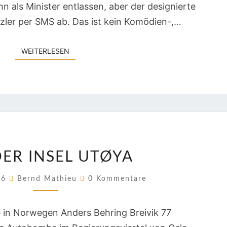
hn als Minister entlassen, aber der designierte
ler per SMS ab. Das ist kein Komödien-,…
WEITERLESEN
WEITERLESEN
AUF
DER INSEL UTØYA
DER
INSEL
Kommentare
026
Bernd Mathieu
0 Kommentare
UTØYA
e in Norwegen Anders Behring Breivik 77