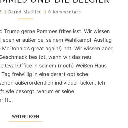
MMES UND DIE BELGIER
POMMES
UND
Kommentare
26
Bernd Mathieu
0 Kommentare
DIE
BELGIER
ld Trump gerne Pommes frites isst. Wir wissen
lieben er außer bei seinem Wahlkampf-Ausflug
e McDonald’s great again!) hat. Wir wissen aber,
 Geschmack besitzt, wenn wir das neu
te Oval Office in seinem (noch) Weißen Haus
Tag freiwillig in eine derart optische
chon außerordentlich individuell ticken. Ich
ft wie besorgt, warum er seine
hrift…
WEITERLESEN
WEITERLESEN