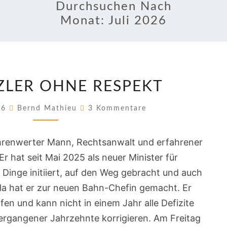
Durchsuchen Nach
Monat:
Juli 2026
EIN
ZLER OHNE RESPEKT
KANZLER
OHNE
Kommentare
026
Bernd Mathieu
3 Kommentare
RESPEKT
 ehrenwerter Mann, Rechtsanwalt und erfahrener
 hat seit Mai 2025 als neuer Minister für
 Dinge initiiert, auf den Weg gebracht und auch
alla hat er zur neuen Bahn-Chefin gemacht. Er
en und kann nicht in einem Jahr alle Defizite
rgangener Jahrzehnte korrigieren. Am Freitag