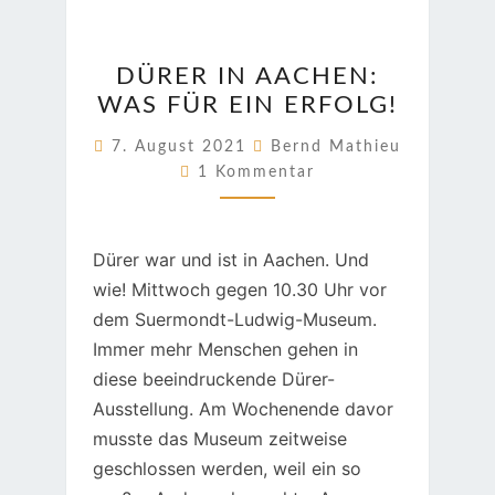
DÜRER
DÜRER IN AACHEN:
IN
WAS FÜR EIN ERFOLG!
AACHEN:
WAS
7. August 2021
Bernd Mathieu
Kommentare
FÜR
1 Kommentar
EIN
ERFOLG!
Dürer war und ist in Aachen. Und
wie! Mittwoch gegen 10.30 Uhr vor
dem Suermondt-Ludwig-Museum.
Immer mehr Menschen gehen in
diese beeindruckende Dürer-
Ausstellung. Am Wochenende davor
musste das Museum zeitweise
geschlossen werden, weil ein so