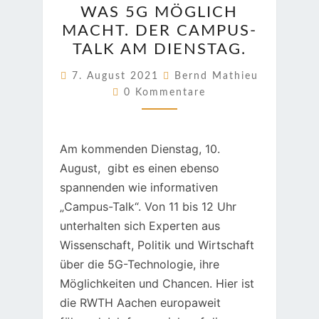
WAS 5G MÖGLICH
5G
MACHT. DER CAMPUS-
MÖGLICH
TALK AM DIENSTAG.
MACHT.
DER
7. August 2021
Bernd Mathieu
Kommentare
CAMPUS-
0 Kommentare
TALK
AM
Am kommenden Dienstag, 10.
DIENSTAG.
August, gibt es einen ebenso
spannenden wie informativen
„Campus-Talk“. Von 11 bis 12 Uhr
unterhalten sich Experten aus
Wissenschaft, Politik und Wirtschaft
über die 5G-Technologie, ihre
Möglichkeiten und Chancen. Hier ist
die RWTH Aachen europaweit