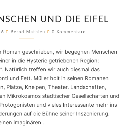
WÖLFE,
NSCHEN UND DIE EIFEL
MENSCHEN
UND
Kommentare
026
Bernd Mathieu
0 Kommentare
DIE
EIFEL
uen Roman geschrieben, wir begegnen Menschen
iner in die Hysterie getriebenen Region:
“. Natürlich treffen wir auch diesmal das
nti und Fett. Müller holt in seinen Romanen
en, Plätze, Kneipen, Theater, Landschaften,
n Mikrokosmos städtischer Gesellschaften und
rotogonisten und vieles Interessante mehr ins
lderungen auf die Bühne seiner Inszenierung.
 einen imaginären…