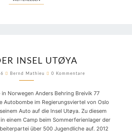
AUF
DER INSEL UTØYA
DER
INSEL
Kommentare
026
Bernd Mathieu
0 Kommentare
UTØYA
e in Norwegen Anders Behring Breivik 77
e Autobombe im Regierungsviertel von Oslo
seinem Auto auf die Insel Utøya. Zu diesem
rt in einem Camp beim Sommerferienlager der
beiterpartei über 500 Jugendliche auf. 2012