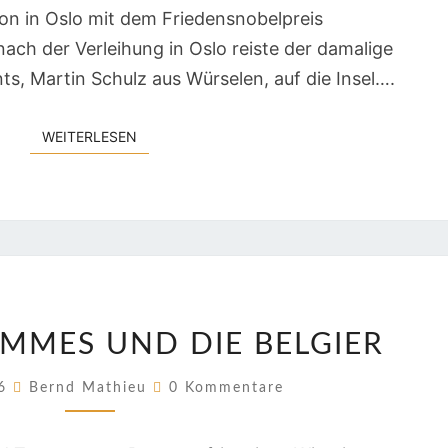
on in Oslo mit dem Friedensnobelpreis
ach der Verleihung in Oslo reiste der damalige
s, Martin Schulz aus Würselen, auf die Insel….
WEITERLESEN
WEITERLESEN
DONALD,
MMES UND DIE BELGIER
POMMES
UND
Kommentare
26
Bernd Mathieu
0 Kommentare
DIE
BELGIER