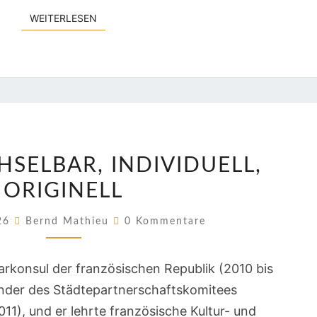
WEITERLESEN
WEITERLESEN
UNVERWECHSELBAR,
SELBAR, INDIVIDUELL,
INDIVIDUELL,
ORIGINELL
ORIGINELL
Kommentare
026
Bernd Mathieu
0 Kommentare
arkonsul der französischen Republik (2010 bis
zender des Städtepartnerschaftskomitees
1), und er lehrte französische Kultur- und