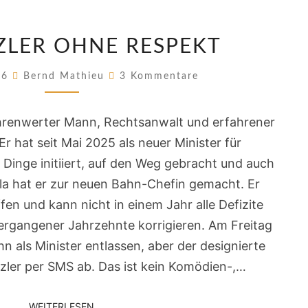
EIN
ZLER OHNE RESPEKT
KANZLER
OHNE
Kommentare
026
Bernd Mathieu
3 Kommentare
RESPEKT
 ehrenwerter Mann, Rechtsanwalt und erfahrener
 hat seit Mai 2025 als neuer Minister für
 Dinge initiiert, auf den Weg gebracht und auch
alla hat er zur neuen Bahn-Chefin gemacht. Er
en und kann nicht in einem Jahr alle Defizite
rgangener Jahrzehnte korrigieren. Am Freitag
hn als Minister entlassen, aber der designierte
ler per SMS ab. Das ist kein Komödien-,…
WEITERLESEN
WEITERLESEN