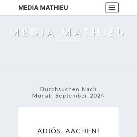
MEDIA MATHIEU
Toggle
navigation
MEDIA MATHIEU
Durchsuchen Nach
Monat:
September 2024
ADIÓS,
ADIÓS, AACHEN!
AACHEN!