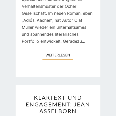
Verhaltensmuster der Öcher
Gesellschaft. Im neuen Roman, eben
„Adiós, Aachen“, hat Autor Olaf
Müller wieder ein unterhaltsames
und spannendes literarisches
Portfolio entwickelt. Geradezu…
WEITERLESEN
WEITERLESEN
KLARTEXT
KLARTEXT UND
UND
ENGAGEMENT: JEAN
ENGAGEMENT:
ASSELBORN
JEAN