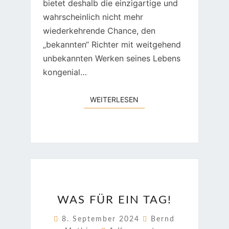
bietet deshalb die einzigartige und
wahrscheinlich nicht mehr
wiederkehrende Chance, den
„bekannten“ Richter mit weitgehend
unbekannten Werken seines Lebens
kongenial…
WEITERLESEN
WEITERLESEN
WAS
WAS FÜR EIN TAG!
FÜR
EIN
8. September 2024
Bernd
Kommentare