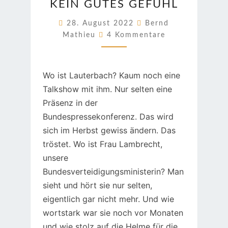
KEIN GUTES GEFÜHL
GUTES
GEFÜHL
28. August 2022
Bernd
Kommentare
Mathieu
4 Kommentare
Wo ist Lauterbach? Kaum noch eine
Talkshow mit ihm. Nur selten eine
Präsenz in der
Bundespressekonferenz. Das wird
sich im Herbst gewiss ändern. Das
tröstet. Wo ist Frau Lambrecht,
unsere
Bundesverteidigungsministerin? Man
sieht und hört sie nur selten,
eigentlich gar nicht mehr. Und wie
wortstark war sie noch vor Monaten
und wie stolz auf die Helme für die