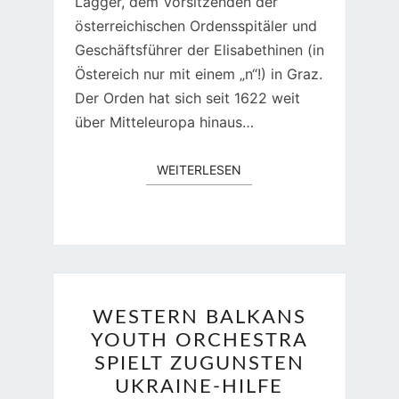
Lagger, dem Vorsitzenden der
österreichischen Ordensspitäler und
Geschäftsführer der Elisabethinen (in
Östereich nur mit einem „n“!) in Graz.
Der Orden hat sich seit 1622 weit
über Mitteleuropa hinaus…
WEITERLESEN
WEITERLESEN
WESTERN
WESTERN BALKANS
BALKANS
YOUTH ORCHESTRA
YOUTH
SPIELT ZUGUNSTEN
ORCHESTRA
UKRAINE-HILFE
SPIELT