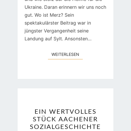
Ukraine. Daran erinnern wir uns noch
gut. Wo ist Merz? Sein
spektakulärster Beitrag war in
jüngster Vergangenheit seine
Landung auf Sylt. Ansonsten…
WEITERLESEN
WEITERLESEN
EIN
EIN WERTVOLLES
WERTVOLLES
STÜCK AACHENER
STÜCK
SOZIALGESCHICHTE
AACHENER