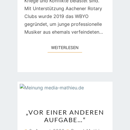
Kriege und Konflikte belastet sind.
Mit Unterstützung Aachener Rotary
Clubs wurde 2019 das WBYO
gegründet, um junge professionelle
Musiker aus ehemals verfeindeten…
WEITERLESEN
WEITERLESEN
„VOR
„VOR EINER ANDEREN
EINER
AUFGABE…“
ANDEREN
AUFGABE…“