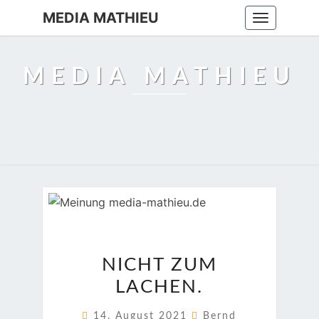
MEDIA MATHIEU
Toggle
navigation
MEDIA MATHIEU
NICHT
NICHT ZUM
ZUM
LACHEN.
LACHEN.
14. August 2021
Bernd