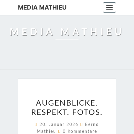
MEDIA MATHIEU
Toggle
navigation
MEDIA MATHIEU
AUGENBLICKE.
AUGENBLICKE.
RESPEKT.
RESPEKT. FOTOS.
FOTOS.
20. Januar 2026
Bernd
Kommentare
Mathieu
0 Kommentare