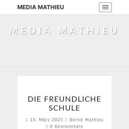
MEDIA MATHIEU
Toggle
navigation
MEDIA MATHIEU
DIE
DIE FREUNDLICHE
FREUNDLICHE
SCHULE
SCHULE
15. März 2025
Bernd Mathieu
Kommentare
0 Kommentare