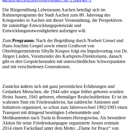
Die Bürgerstiftung Lebensraum Aachen beteiligt sich im
Rahmenprogramm der Stadt Aachen zum 80. Jahrestag des
Kriegsendes in Aachen mit dieser Veranstaltung, die Perspektiven
für zukünftige Entwicklungspotenziale und
Entwicklungsnotwendigkeiten aufzeigen will.
Zum
Programm
: Nach der Begrüßung durch Norbert Greuel und
Hans-Joachim Geupel sowie einem Grußwort von
Oberbürgermeisterin Sibylle Keupen folgt ein Impulsvortrag von Dr.
Jürgen Linden, Vorsitzender des Karlspreis-Direktoriums, danach
gibt es drei Gesprächsrunden mit unterschiedlichen Schwerpunkten
und mit verschiedenen Generationen.
Zunächst äußern sich mit ganz persönlichen Erfahrungen und
Gedanken Menschen, die 1944 oder sogar früher geboren wurden:
Heinz Jussen, 1941 geboren, ehemaliger Realschuldirektor. Er ist im
wahrsten Sinn ein Friedensaktivist, hat zahlreiche Aktionen und
Initiativen organisiert, so schon zum Jahreswechsel 1992/1993 einen
Transport mit dringend benötigten Lebensmitteln und
Medikamenten nach Tuzla in Bosnien-Herzegowina. Als besondere
Aktion für seine Friedenskampagne organisierte Jussen erstmals
2014 einen Fackellauf unter dem Motto: „Flame for Peace“ von