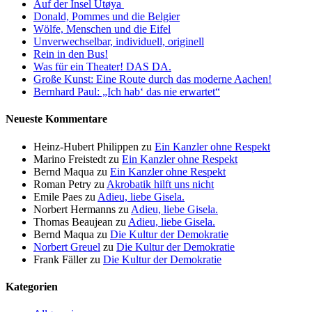
Auf der Insel Utøya
Donald, Pommes und die Belgier
Wölfe, Menschen und die Eifel
Unverwechselbar, individuell, originell
Rein in den Bus!
Was für ein Theater! DAS DA.
Große Kunst: Eine Route durch das moderne Aachen!
Bernhard Paul: „Ich hab‘ das nie erwartet“
Neueste Kommentare
Heinz-Hubert Philippen
zu
Ein Kanzler ohne Respekt
Marino Freistedt
zu
Ein Kanzler ohne Respekt
Bernd Maqua
zu
Ein Kanzler ohne Respekt
Roman Petry
zu
Akrobatik hilft uns nicht
Emile Paes
zu
Adieu, liebe Gisela.
Norbert Hermanns
zu
Adieu, liebe Gisela.
Thomas Beaujean
zu
Adieu, liebe Gisela.
Bernd Maqua
zu
Die Kultur der Demokratie
Norbert Greuel
zu
Die Kultur der Demokratie
Frank Fäller
zu
Die Kultur der Demokratie
Kategorien