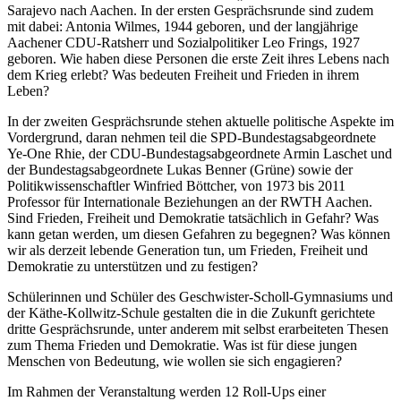
Sarajevo nach Aachen. In der ersten Gesprächsrunde sind zudem
mit dabei: Antonia Wilmes, 1944 geboren, und der langjährige
Aachener CDU-Ratsherr und Sozialpolitiker Leo Frings, 1927
geboren. Wie haben diese Personen die erste Zeit ihres Lebens nach
dem Krieg erlebt? Was bedeuten Freiheit und Frieden in ihrem
Leben?
In der zweiten Gesprächsrunde stehen aktuelle politische Aspekte im
Vordergrund, daran nehmen teil die SPD-Bundestagsabgeordnete
Ye-One Rhie, der CDU-Bundestagsabgeordnete Armin Laschet und
der Bundestagsabgeordnete Lukas Benner (Grüne) sowie der
Politikwissenschaftler Winfried Böttcher, von 1973 bis 2011
Professor für Internationale Beziehungen an der RWTH Aachen.
Sind Frieden, Freiheit und Demokratie tatsächlich in Gefahr? Was
kann getan werden, um diesen Gefahren zu begegnen? Was können
wir als derzeit lebende Generation tun, um Frieden, Freiheit und
Demokratie zu unterstützen und zu festigen?
Schülerinnen und Schüler des Geschwister-Scholl-Gymnasiums und
der Käthe-Kollwitz-Schule gestalten die in die Zukunft gerichtete
dritte Gesprächsrunde, unter anderem mit selbst erarbeiteten Thesen
zum Thema Frieden und Demokratie. Was ist für diese jungen
Menschen von Bedeutung, wie wollen sie sich engagieren?
Im Rahmen der Veranstaltung werden 12 Roll-Ups einer