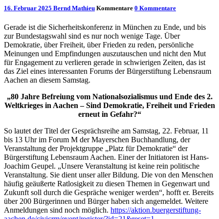
16. Februar 2025
Bernd Mathieu
Kommentare
0 Kommentare
Gerade ist die Sicherheitskonferenz in München zu Ende, und bis
zur Bundestagswahl sind es nur noch wenige Tage. Über
Demokratie, über Freiheit, über Frieden zu reden, persönliche
Meinungen und Empfindungen auszutauschen und nicht den Mut
für Engagement zu verlieren gerade in schwierigen Zeiten, das ist
das Ziel eines interessanten Forums der Bürgerstiftung Lebensraum
Aachen an diesem Samstag.
„80 Jahre Befreiung vom Nationalsozialismus und Ende des 2.
Weltkrieges in Aachen – Sind Demokratie, Freiheit und Frieden
erneut in Gefahr?“
So lautet der Titel der Gesprächsreihe am Samstag, 22. Februar, 11
bis 13 Uhr im Forum M der Mayerschen Buchhandlung, der
Veranstaltung der Projektgruppe „Platz für Demokratie“ der
Bürgerstiftung Lebensraum Aachen. Einer der Initiatoren ist Hans-
Joachim Geupel. „Unsere Veranstaltung ist keine rein politische
Veranstaltung. Sie dient unser aller Bildung. Die von den Menschen
häufig geäußerte Ratlosigkeit zu diesen Themen in Gegenwart und
Zukunft soll durch die Gespräche weniger werden“, hofft er. Bereits
über 200 Bürgerinnen und Bürger haben sich angemeldet. Weitere
Anmeldungen sind noch möglich.
https://aktion.buergerstiftung-
aachen.de/civicrm/event/register/?id=21&reset=1