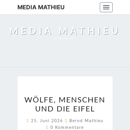
MEDIA MATHIEU
Toggle
navigation
MEDIA MATHIEU
WÖLFE,
WÖLFE, MENSCHEN
MENSCHEN
UND DIE EIFEL
UND
DIE
25. Juni 2026
Bernd Mathieu
EIFEL
Kommentare
0 Kommentare