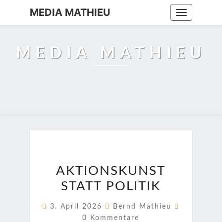
MEDIA MATHIEU
Toggle
navigation
MEDIA MATHIEU
AKTIONSKUNST
AKTIONSKUNST
STATT
STATT POLITIK
POLITIK
Kommenta
3. April 2026
Bernd Mathieu
0 Kommentare