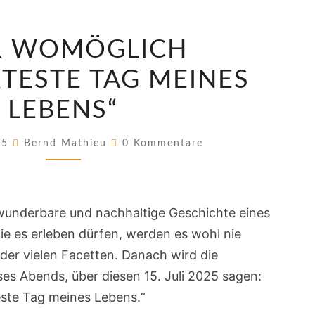
„DER
R WOMÖGLICH
WOMÖGLICH
VERRÜCKTESTE
TESTE TAG MEINES
TAG
LEBENS“
MEINES
LEBENS“
Kommentare
025
Bernd Mathieu
0 Kommentare
 wunderbare und nachhaltige Geschichte eines
die es erleben dürfen, werden es wohl nie
 der vielen Facetten. Danach wird die
eses Abends, über diesen 15. Juli 2025 sagen:
ste Tag meines Lebens.“