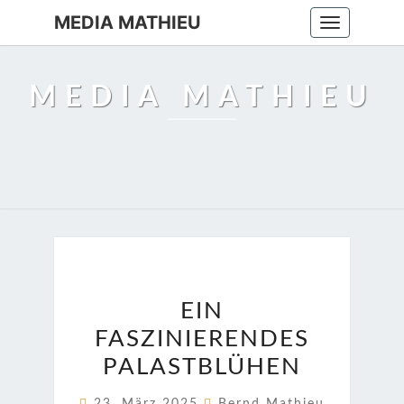
MEDIA MATHIEU
Toggle
navigation
MEDIA MATHIEU
EIN
EIN
FASZINIERENDES
FASZINIERENDES
PALASTBLÜHEN
PALASTBLÜHEN