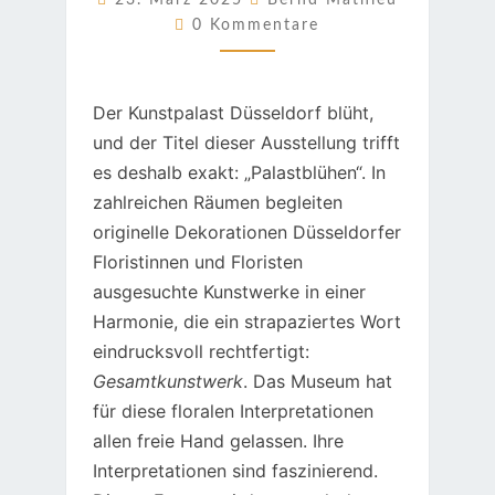
23. März 2025
Bernd Mathieu
Kommentare
0 Kommentare
Der Kunstpalast Düsseldorf blüht,
und der Titel dieser Ausstellung trifft
es deshalb exakt: „Palastblühen“. In
zahlreichen Räumen begleiten
originelle Dekorationen Düsseldorfer
Floristinnen und Floristen
ausgesuchte Kunstwerke in einer
Harmonie, die ein strapaziertes Wort
eindrucksvoll rechtfertigt:
Gesamtkunstwerk
. Das Museum hat
für diese floralen Interpretationen
allen freie Hand gelassen. Ihre
Interpretationen sind faszinierend.