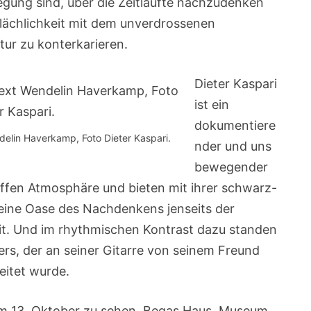
egung sind, über die Zeitläufte nachzudenken
lächlichkeit mit dem unverdrossenen
tur zu konterkarieren.
Dieter Kaspari
ist ein
dokumentiere
delin Haverkamp, Foto Dieter Kaspari.
nder und uns
bewegender
affen Atmosphäre und bieten mit ihrer schwarz-
eine Oase des Nachdenkens jenseits der
eit. Und im rhythmischen Kontrast dazu standen
ers, der an seiner Gitarre von seinem Freund
eitet wurde.
zum 13. Oktober zu sehen. Begas Haus, Museum