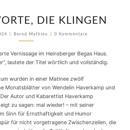
BILDER,
WORTE, DIE KLINGEN
WORTE,
DIE
Kommentare
2024
Bernd Mathieu
0 Kommentare
KLINGEN
rte Vernissage im Heinsberger Begas Haus.
r“, lautete der Titel wörtlich und vollständig.
ikum wurden in einer Matinee zwölf
che Monatsblätter von Wendelin Haverkamp und
. Der Autor und Kabarettist Haverkamp
eigt zu sagen: mal wieder! – mit seiner
em Sinn für Ernsthaftigkeit und Humor
pür für nicht vorgetragene Zwischenzeilen, die