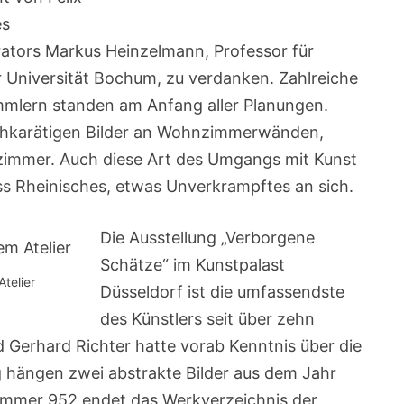
es
rators Markus Heinzelmann, Professor für
r Universität Bochum, zu verdanken. Zahlreiche
mmlern standen am Anfang aller Planungen.
ochkarätigen Bilder an Wohnzimmerwänden,
zimmer. Auch diese Art des Umgangs mit Kunst
s Rheinisches, etwas Unverkrampftes an sich.
Die Ausstellung „Verborgene
Schätze“ im Kunstpalast
Atelier
Düsseldorf ist die umfassendste
des Künstlers seit über zehn
d Gerhard Richter hatte vorab Kenntnis über die
hängen zwei abstrakte Bilder aus dem Jahr
ummer 952 endet das Werkverzeichnis der