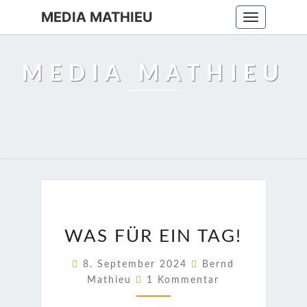
MEDIA MATHIEU
Toggle
navigation
MEDIA MATHIEU
WAS
WAS FÜR EIN TAG!
FÜR
EIN
8. September 2024
Bernd
TAG!
Kommentare
Mathieu
1 Kommentar