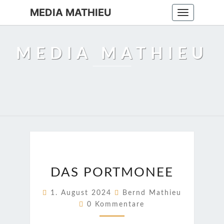
MEDIA MATHIEU
Toggle
navigation
MEDIA MATHIEU
DAS
DAS PORTMONEE
PORTMONEE
1. August 2024
Bernd Mathieu
Kommentare
0 Kommentare