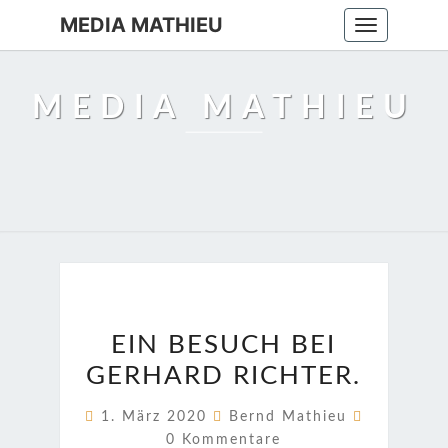
MEDIA MATHIEU
Toggle
navigation
MEDIA MATHIEU
EIN
EIN BESUCH BEI
BESUCH
GERHARD RICHTER.
BEI
GERHARD
Kommenta
1. März 2020
Bernd Mathieu
RICHTER.
0 Kommentare