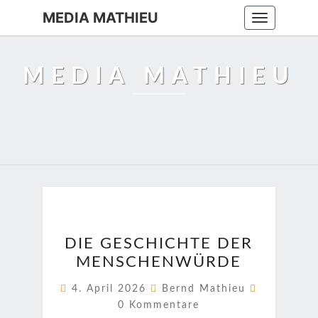
MEDIA MATHIEU
Toggle
navigation
MEDIA MATHIEU
DIE
DIE GESCHICHTE DER
GESCHICHTE
MENSCHENWÜRDE
DER
MENSCHENWÜRDE
Kommenta
4. April 2026
Bernd Mathieu
0 Kommentare