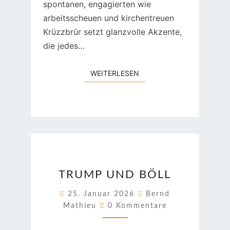
spontanen, engagierten wie
arbeitsscheuen und kirchentreuen
Krüzzbrür setzt glanzvolle Akzente,
die jedes…
WEITERLESEN
WEITERLESEN
TRUMP
TRUMP UND BÖLL
UND
BÖLL
25. Januar 2026
Bernd
Kommentare
Mathieu
0 Kommentare