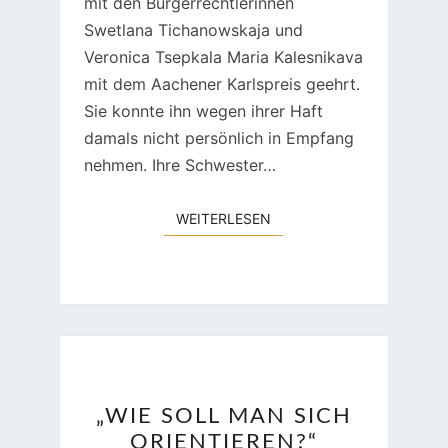
mit den Bürgerrechtlerinnen
Swetlana Tichanowskaja und
Veronica Tsepkala Maria Kalesnikava
mit dem Aachener Karlspreis geehrt.
Sie konnte ihn wegen ihrer Haft
damals nicht persönlich in Empfang
nehmen. Ihre Schwester…
WEITERLESEN
WEITERLESEN
„WIE
„WIE SOLL MAN SICH
SOLL
ORIENTIEREN?“