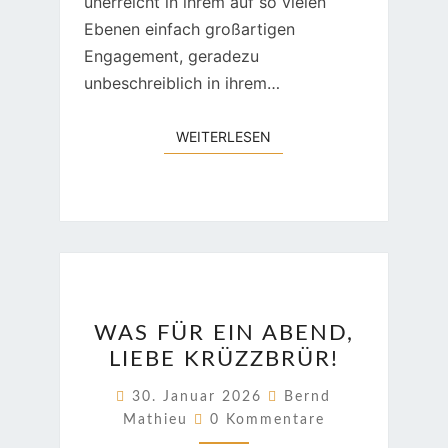
unerreicht in ihrem auf so vielen
Ebenen einfach großartigen
Engagement, geradezu
unbeschreiblich in ihrem…
WEITERLESEN
WEITERLESEN
WAS
WAS FÜR EIN ABEND,
FÜR
LIEBE KRÜZZBRÜR!
EIN
ABEND,
30. Januar 2026
Bernd
Kommentare
LIEBE
Mathieu
0 Kommentare
KRÜZZBRÜR!