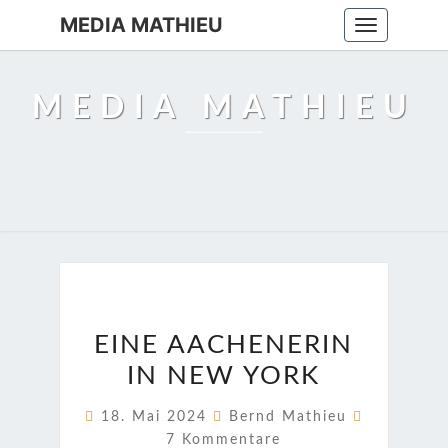
MEDIA MATHIEU
Toggle
navigation
MEDIA MATHIEU
EINE
EINE AACHENERIN
AACHENERIN
IN NEW YORK
IN
NEW
Kommenta
18. Mai 2024
Bernd Mathieu
YORK
7 Kommentare