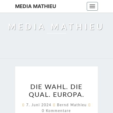
MEDIA MATHIEU
Toggle
navigation
MEDIA MATHIEU
DIE
DIE WAHL. DIE
WAHL.
QUAL. EUROPA.
DIE
QUAL.
Kommenta
7. Juni 2024
Bernd Mathieu
EUROPA.
0 Kommentare