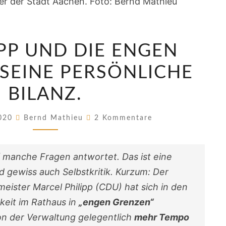
OB
IPP UND DIE ENGEN
PHILIPP
UND
SEINE PERSÖNLICHE
DIE
BILANZ.
ENGEN
GRENZEN.
Kommentare
2020
Bernd Mathieu
2 Kommentare
SEINE
PERSÖNLICHE
f manche Fragen antwortet. Das ist eine
BILANZ.
d gewiss auch Selbstkritik. Kurzum: Der
ister Marcel Philipp (CDU) hat sich in den
gkeit im Rathaus in
„engen Grenzen“
on der Verwaltung gelegentlich
mehr Tempo