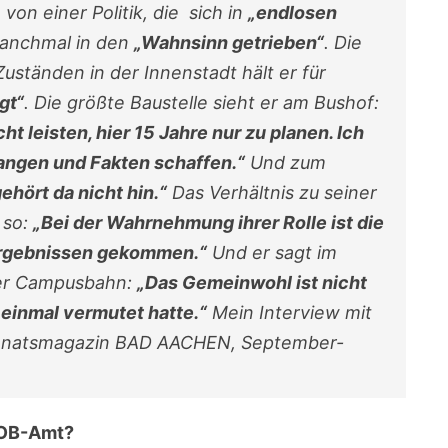
von einer Politik, die sich in
„endlosen
anchmal in den
„Wahnsinn getrieben“
. Die
Zuständen in der Innenstadt hält er für
gt“
. Die größte Baustelle sieht er am Bushof:
ht leisten, hier 15 Jahre nur zu planen. Ich
nfangen und Fakten schaffen.“
Und zum
gehört da nicht hin.“
Das Verhältnis zu seiner
 so:
„Bei der Wahrnehmung ihrer Rolle ist die
Ergebnissen gekommen.“
Und er sagt im
er Campusbahn:
„Das Gemeinwohl ist nicht
 einmal vermutet hatte.“
Mein Interview mit
Monatsmagazin BAD AACHEN, September-
 OB-Amt?