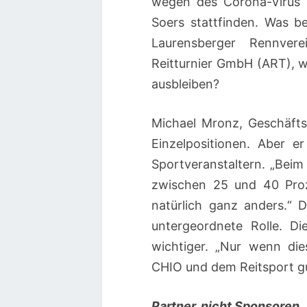
wegen des Corona-Virus‘ 
Soers stattfinden. Was b
Laurensberger Rennver
Reitturnier GmbH (ART), w
ausbleiben?
Michael Mronz, Geschäfts
Einzelpositionen. Aber e
Sportveranstaltern. „Beim
zwischen 25 und 40 Proz
natürlich ganz anders.“ D
untergeordnete Rolle. Di
wichtiger. „Nur wenn die
CHIO und dem Reitsport gu
Partner, nicht Sponsoren