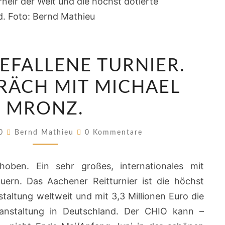
DAS
EFALLENE TURNIER.
AUSGEFALLENE
TURNIER.
RÄCH MIT MICHAEL
EIN
MRONZ.
GESPRÄCH
MIT
Kommentare
20
Bernd Mathieu
0 Kommentare
MICHAEL
MRONZ.
hoben. Ein sehr großes, internationales mit
ern. Das Aachener Reitturnier ist die höchst
taltung weltweit und mit 3,3 Millionen Euro die
ranstaltung in Deutschland. Der CHIO kann –