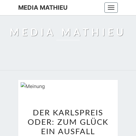
MEDIA MATHIEU
Toggle
navigation
MEDIA MATHIEU
DER
DER KARLSPREIS
KARLSPREIS
ODER: ZUM GLÜCK
ODER:
ZUM
EIN AUSFALL