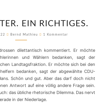
EIN
TER. EIN RICHTIGES.
DESASTER.
EIN
Kommentare
022
Bernd Mathieu
1 Kommentar
RICHTIGES.
rossen dilettantisch kommentiert. Er möchte
hlerinnen und Wählern bedanken, sagt der
schen Landtagsfraktion. Er möchte sich bei den
lhelfern bedanken, sagt der abgewählte CDU-
Hans. Schön und gut. Aber das darf doch nicht
tenen Antwort auf eine völlig andere Frage sein.
auch: das übliche rhetorische Dilemma. Das nervt
erade in der Niederlage.