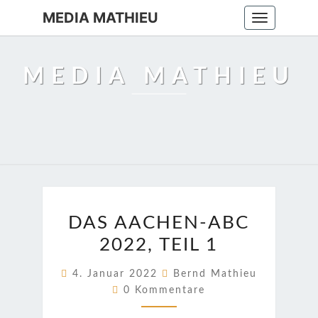
MEDIA MATHIEU
Toggle
navigation
MEDIA MATHIEU
DAS
DAS AACHEN-ABC
AACHEN-
2022, TEIL 1
ABC
2022,
4. Januar 2022
Bernd Mathieu
TEIL
Kommentare
0 Kommentare
1