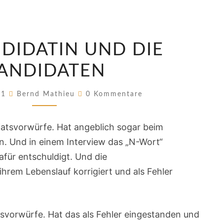
DIE
NDIDATIN UND DIE
KANDIDATIN
UND
ANDIDATEN
DIE
Kommentare
KANDIDATEN
021
Bernd Mathieu
0 Kommentare
giatsvorwürfe. Hat angeblich sogar beim
n. Und in einem Interview das „N-Wort“
für entschuldigt. Und die
hrem Lebenslauf korrigiert und als Fehler
atsvorwürfe. Hat das als Fehler eingestanden und