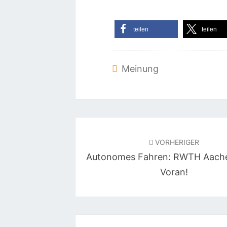
teilen
teilen
Meinung
Beitragsnavigation
VORHERIGER
Autonomes Fahren: RWTH Aache
Voran!