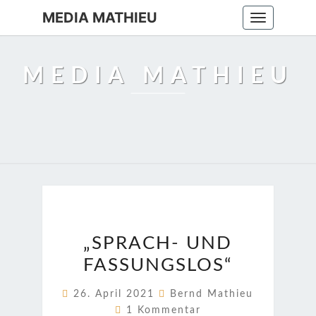
MEDIA MATHIEU
Toggle
navigation
MEDIA MATHIEU
„SPRACH-
„SPRACH- UND
UND
FASSUNGSLOS“
FASSUNGSLOS“
26. April 2021
Bernd Mathieu
Kommentare
1 Kommentar