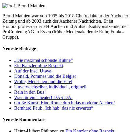
Bernd Mathieu war von 1995 bis 2018 Chefredakteur der Aachener
Zeitung und ab 2003 auch der Aachener Nachrichten. Er ist
Honorarprofessor der FH Aachen und Aufsichtsratsvorsitzender der
ProContent gAG in Essen (früher Medienakademie Ruhr, Funke-
Gruppe).
Neueste Beiträge
„Die maximal schönste Bühne“
Ein Kanzler ohne Respekt
Auf der Insel Utøya
Donald, Pommes und die Belgier
Wölfe, Menschen und die Eifel
Unverwechselbar, individuell, originell
Rein in den Bus!
Was für ein Theater! DAS DA.
Große Kunst: Eine Route durch das moderne Aachen!
Bernhard Paul: „Ich hab‘ das nie erwartet“
Neueste Kommentare
Heinz-Hubert Philippen
zu
Ein Kanzler ohne Respekt