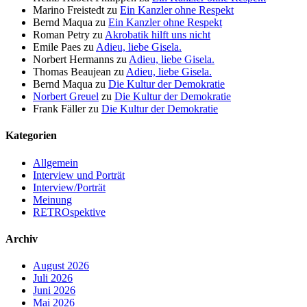
Marino Freistedt
zu
Ein Kanzler ohne Respekt
Bernd Maqua
zu
Ein Kanzler ohne Respekt
Roman Petry
zu
Akrobatik hilft uns nicht
Emile Paes
zu
Adieu, liebe Gisela.
Norbert Hermanns
zu
Adieu, liebe Gisela.
Thomas Beaujean
zu
Adieu, liebe Gisela.
Bernd Maqua
zu
Die Kultur der Demokratie
Norbert Greuel
zu
Die Kultur der Demokratie
Frank Fäller
zu
Die Kultur der Demokratie
Kategorien
Allgemein
Interview und Porträt
Interview/Porträt
Meinung
RETROspektive
Archiv
August 2026
Juli 2026
Juni 2026
Mai 2026