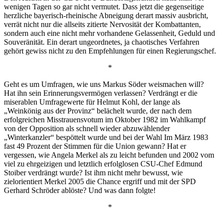
wenigen Tagen so gar nicht vermutet. Dass jetzt die gegenseitige
herzliche bayerisch-rheinische Abneigung derart massiv ausbricht,
verrät nicht nur die allseits zitierte Nervosität der Kombattanten,
sondern auch eine nicht mehr vorhandene Gelassenheit, Geduld und
Souveränität. Ein derart ungeordnetes, ja chaotisches Verfahren
gehört gewiss nicht zu den Empfehlungen für einen Regierungschef.
*
Geht es um Umfragen, wie uns Markus Söder weismachen will?
Hat ihn sein Erinnerungsvermögen verlassen? Verdrängt er die
miserablen Umfragewerte für Helmut Kohl, der lange als
„Weinkönig aus der Provinz“ belächelt wurde, der nach dem
erfolgreichen Misstrauensvotum im Oktober 1982 im Wahlkampf
von der Opposition als schnell wieder abzuwählender
„Winterkanzler“ bespöttelt wurde und bei der Wahl Im März 1983
fast 49 Prozent der Stimmen für die Union gewann? Hat er
vergessen, wie Angela Merkel als zu leicht befunden und 2002 vom
viel zu ehrgeizigen und letztlich erfolglosen CSU-Chef Edmund
Stoiber verdrängt wurde? Ist ihm nicht mehr bewusst, wie
zielorientiert Merkel 2005 die Chance ergriff und mit der SPD
Gerhard Schröder ablöste? Und was dann folgte!
*