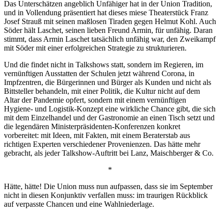
Das Unterschätzen angeblich Unfähiger hat in der Union Tradition,
und in Vollendung präsentiert hat dieses miese Theaterstück Franz
Josef Strauß mit seinen maßlosen Tiraden gegen Helmut Kohl. Auch
Söder hält Laschet, seinen lieben Freund Armin, für unfähig. Daran
stimmt, dass Armin Laschet tatsächlich unfähig war, den Zweikampf
mit Söder mit einer erfolgreichen Strategie zu strukturieren.
Und die findet nicht in Talkshows statt, sondern im Regieren, im
vernünftigen Ausstatten der Schulen jetzt während Corona, in
Impfzentren, die Bürgerinnen und Bürger als Kunden und nicht als
Bittsteller behandeln, mit einer Politik, die Kultur nicht auf dem
Altar der Pandemie opfert, sondern mit einem vernünftigen
Hygiene- und Logistik-Konzept eine wirkliche Chance gibt, die sich
mit dem Einzelhandel und der Gastronomie an einen Tisch setzt und
die legendären Ministerpräsidenten-Konferenzen konkret
vorbereitet: mit Ideen, mit Fakten, mit einem Beraterstab aus
richtigen Experten verschiedener Provenienzen. Das hätte mehr
gebracht, als jeder Talkshow-Auftritt bei Lanz, Maischberger & Co.
*
Hätte, hätte! Die Union muss nun aufpassen, dass sie im September
nicht in diesen Konjunktiv verfallen muss: im traurigen Rückblick
auf verpasste Chancen und eine Wahlniederlage.