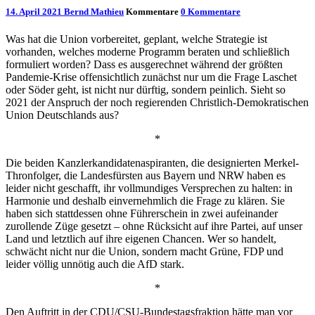
14. April 2021
Bernd Mathieu
Kommentare
0 Kommentare
Was hat die Union vorbereitet, geplant, welche Strategie ist
vorhanden, welches moderne Programm beraten und schließlich
formuliert worden? Dass es ausgerechnet während der größten
Pandemie-Krise offensichtlich zunächst nur um die Frage Laschet
oder Söder geht, ist nicht nur dürftig, sondern peinlich. Sieht so
2021 der Anspruch der noch regierenden Christlich-Demokratischen
Union Deutschlands aus?
*
Die beiden Kanzlerkandidatenaspiranten, die designierten Merkel-
Thronfolger, die Landesfürsten aus Bayern und NRW haben es
leider nicht geschafft, ihr vollmundiges Versprechen zu halten: in
Harmonie und deshalb einvernehmlich die Frage zu klären. Sie
haben sich stattdessen ohne Führerschein in zwei aufeinander
zurollende Züge gesetzt – ohne Rücksicht auf ihre Partei, auf unser
Land und letztlich auf ihre eigenen Chancen. Wer so handelt,
schwächt nicht nur die Union, sondern macht Grüne, FDP und
leider völlig unnötig auch die AfD stark.
*
Den Auftritt in der CDU/CSU-Bundestagsfraktion hätte man vor