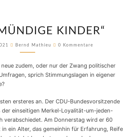
„WIE
MÜNDIGE KINDER“
UNMÜNDIGE
KINDER“
Kommentare
2021
Bernd Mathieu
0 Kommentare
ne neue zudem, oder nur der Zwang politischer
 Umfragen, sprich Stimmungslagen in eigener
e?
sten ersteres an. Der CDU-Bundesvorsitzende
 der einseitigen Merkel-Loyalität-um-jeden-
ich verabschiedet. Am Donnerstag wird er 60
in ein Alter, das gemeinhin für Erfahrung, Reife