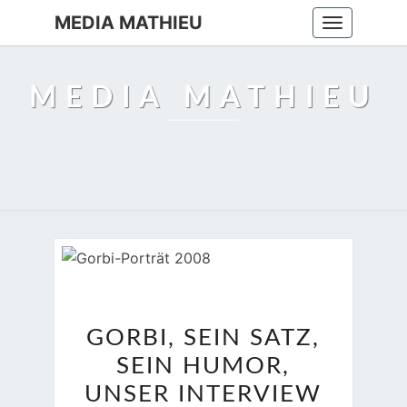
MEDIA MATHIEU
Toggle
navigation
MEDIA MATHIEU
GORBI,
GORBI, SEIN SATZ,
SEIN
SEIN HUMOR,
SATZ,
SEIN
UNSER INTERVIEW