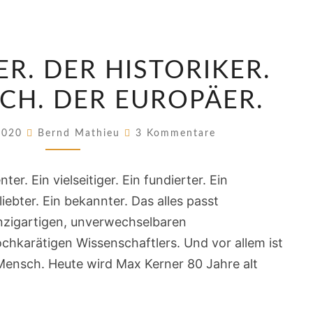
MAX
R. DER HISTORIKER.
KERNER.
DER
CH. DER EUROPÄER.
HISTORIKER.
Kommentare
DER
 2020
Bernd Mathieu
3 Kommentare
MENSCH.
DER
enter. Ein vielseitiger. Ein fundierter. Ein
EUROPÄER.
iebter. Ein bekannter. Das alles passt
nzigartigen, unverwechselbaren
hkarätigen Wissenschaftlers. Und vor allem ist
 Mensch. Heute wird Max Kerner 80 Jahre alt