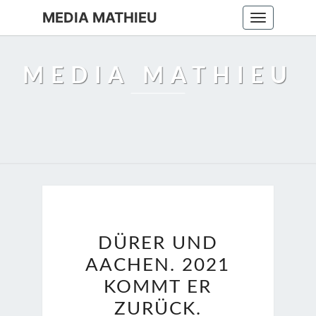
MEDIA MATHIEU
Toggle
navigation
MEDIA MATHIEU
DÜRER
DÜRER UND
UND
AACHEN. 2021
AACHEN.
2021
KOMMT ER
KOMMT
ZURÜCK.