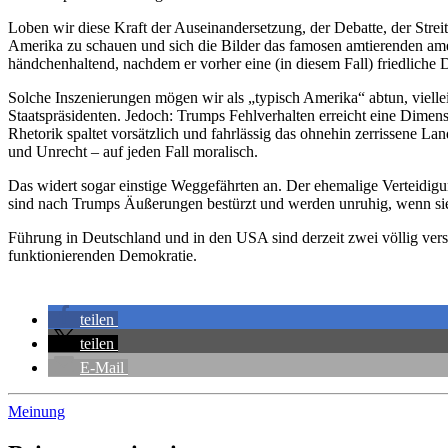
Loben wir diese Kraft der Auseinandersetzung, der Debatte, der Stre
Amerika zu schauen und sich die Bilder das famosen amtierenden ame
händchenhaltend, nachdem er vorher eine (in diesem Fall) friedlich
Solche Inszenierungen mögen wir als „typisch Amerika“ abtun, viellei
Staatspräsidenten. Jedoch: Trumps Fehlverhalten erreicht eine Dime
Rhetorik spaltet vorsätzlich und fahrlässig das ohnehin zerrissene L
und Unrecht – auf jeden Fall moralisch.
Das widert sogar einstige Weggefährten an. Der ehemalige Verteidigung
sind nach Trumps Äußerungen bestürzt und werden unruhig, wenn sie
Führung in Deutschland und in den USA sind derzeit zwei völlig versc
funktionierenden Demokratie.
teilen
teilen
E-Mail
Meinung