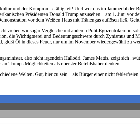
itkultur und der Kompromissfähigkeit! Und wer das im Jammertal der Be
rikanischen Präsidenten Donald Trump anzusehen – am 1. Juni vor der 
e Demonstration vor dem Weißen Haus mit Tränengas auflösen ließ. Geht
cht ziehen wir sogar Vergleiche mit anderen Polit-Egozentrikern in so
nsion, die Wichtigtuerei und Bedeutungsschwere durch Zynismus und M
and, gießt Öl in dieses Feuer, nur um im November wiedergewählt zu werd
sminister, also nicht irgendein Hallodri, James Mattis, zeigt sich „wü
 an Trumps Möglichkeiten als oberster Befehlshaber denken.
hiedene Welten. Gut, hier zu sein – als Bürger einer nicht fehlerfrei