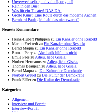
Unverwechselbar, individuell, originell
Rein in den Bus!
Was für ein Theater! DAS DA.
Große Kunst: Eine Route durch das moderne Aachen!
Bernhard Paul: „Ich hab‘ das nie erwartet“
Neueste Kommentare
Heinz-Hubert Philippen
zu
Ein Kanzler ohne Respekt
Marino Freistedt
zu
Ein Kanzler ohne Respekt
Bernd Maqua
zu
Ein Kanzler ohne Respekt
Roman Petry
zu
Akrobatik hilft uns nicht
Emile Paes
zu
Adieu, liebe Gisela.
Norbert Hermanns
zu
Adieu, liebe Gisela.
Thomas Beaujean
zu
Adieu, liebe Gisela.
Bernd Maqua
zu
Die Kultur der Demokratie
Norbert Greuel
zu
Die Kultur der Demokratie
Frank Fäller
zu
Die Kultur der Demokratie
Kategorien
Allgemein
Interview und Porträt
Interview/Porträt