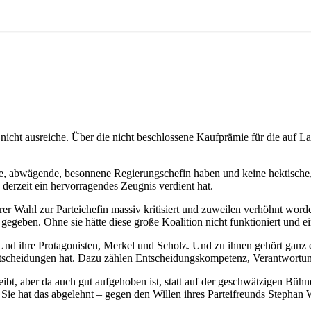
nicht ausreiche. Über die nicht beschlossene Kaufprämie für die auf
e, abwägende, besonnene Regierungschefin haben und keine hektische, s
derzeit ein hervorragendes Zeugnis verdient hat.
er Wahl zur Parteichefin massiv kritisiert und zuweilen verhöhnt worde
gegeben. Ohne sie hätte diese große Koalition nicht funktioniert und e
 ihre Protagonisten, Merkel und Scholz. Und zu ihnen gehört ganz ei
n Entscheidungen hat. Dazu zählen Entscheidungskompetenz, Verantwort
ibt, aber da auch gut aufgehoben ist, statt auf der geschwätzigen Büh
Sie hat das abgelehnt – gegen den Willen ihres Parteifreunds Stephan