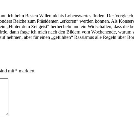
ann ich beim Besten Willen nichts Lobenswertes finden. Der Vergleich m
onders Reiche zum Präsidenten „erkoren“ werden können. Als Konservat
in „Hinter dem Zeitgeist“ herhecheln und ein Wirtschaften, dass die b
de, dann frage ich mich nach den Bildern vom Wochenende, warum wi
n Kauf nehmen, aber für einen „gefühlten“ Rassismus alle Regeln übe
sind mit
*
markiert