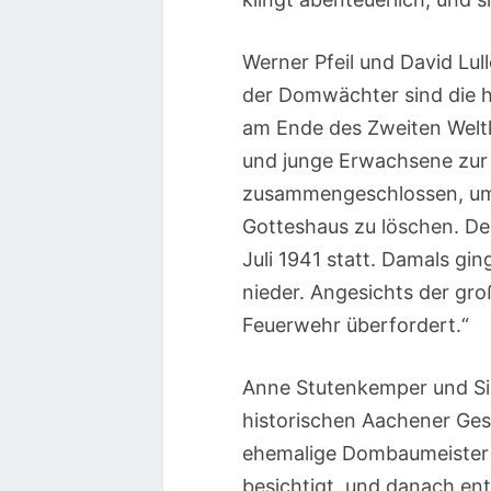
Werner Pfeil und David Lul
der Domwächter sind die h
am Ende des Zweiten Weltk
und junge Erwachsene zur
zusammengeschlossen, um 
Gotteshaus zu löschen. Der 
Juli 1941 statt. Damals g
nieder. Angesichts der gro
Feuerwehr überfordert.“
Anne Stutenkemper und Sil
historischen Aachener Gesc
ehemalige Dombaumeister 
besichtigt, und danach en