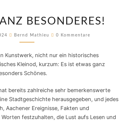
ETWAS
ANZ BESONDERES!
GANZ
BESONDERES!
Kommentare
2024
Bernd Mathieu
0 Kommentare
in Kunstwerk, nicht nur ein historisches
risches Kleinod, kurzum: Es ist etwas ganz
esonders Schönes.
at bereits zahlreiche sehr bemerkenswerte
ine Stadtgeschichte herausgegeben, und jedes
ich, Aachener Ereignisse, Fakten und
 Worten festzuhalten, die Lust aufs Lesen und