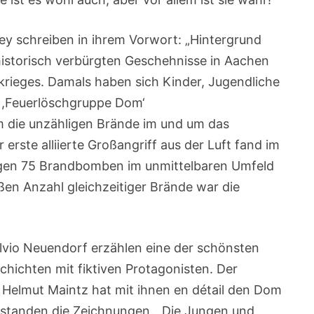
ley schreiben in ihrem Vorwort: „Hintergrund
istorisch verbürgten Geschehnisse in Aachen
rieges. Damals haben sich Kinder, Jugendliche
 ,Feuerlöschgruppe Dom‘
die unzähligen Brände im und um das
erste alliierte Großangriff aus der Luft fand im
ingen 75 Brandbomben im unmittelbaren Umfeld
ßen Anzahl gleichzeitiger Brände war die
vio Neuendorf erzählen eine der schönsten
hichten mit fiktiven Protagonisten. Der
Helmut Maintz hat mit ihnen en détail den Dom
tstanden die Zeichnungen. „Die Jungen und