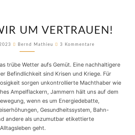
WERBEN
IR UM VERTRAUEN!
WIR
UM
Kommentare
 2023
Bernd Mathieu
3 Kommentare
VERTRAUEN!
as trübe Wetter aufs Gemüt. Eine nachhaltigere
 Befindlichkeit sind Krisen und Kriege. Für
sigkeit sorgen unkontrollierte Machthaber wie
ches Ampelflackern, Jammern hält uns auf dem
Bewegung, wenn es um Energiedebatte,
reiserhöhungen, Gesundheitssystem, Bahn-
d andere als unzumutbar etikettierte
lltagsleben geht.