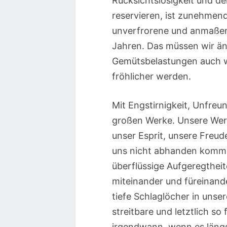
Rücksichtslosigkeit und der
reservieren, ist zunehme
unverfrorene und anmaßend
Jahren. Das müssen wir änd
Gemütsbelastungen auch wi
fröhlicher werden.
Mit Engstirnigkeit, Unfreu
großen Werke. Unsere Wer
unser Esprit, unsere Freu
uns nicht abhanden kommen.
überflüssige Aufgeregthei
miteinander und füreinand
tiefe Schlaglöcher in unse
streitbare und letztlich so
irgendwann, wenn es längst