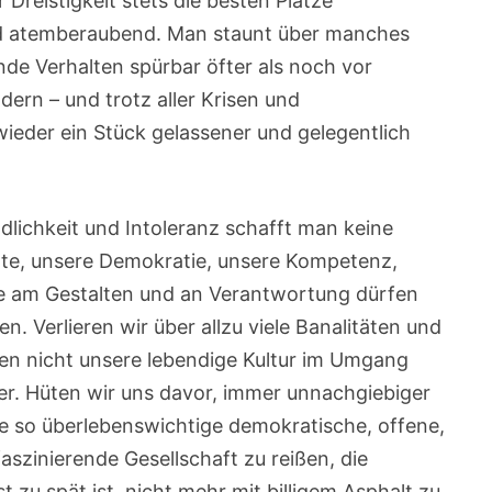
 Dreistigkeit stets die besten Plätze
nd atemberaubend. Man staunt über manches
e Verhalten spürbar öfter als noch vor
ern – und trotz aller Krisen und
eder ein Stück gelassener und gelegentlich
ndlichkeit und Intoleranz schafft man keine
te, unsere Demokratie, unsere Kompetenz,
de am Gestalten und an Verantwortung dürfen
 Verlieren wir über allzu viele Banalitäten und
ten nicht unsere lebendige Kultur im Umgang
er. Hüten wir uns davor, immer unnachgiebiger
re so überlebenswichtige demokratische, offene,
 faszinierende Gesellschaft zu reißen, die
 zu spät ist, nicht mehr mit billigem Asphalt zu