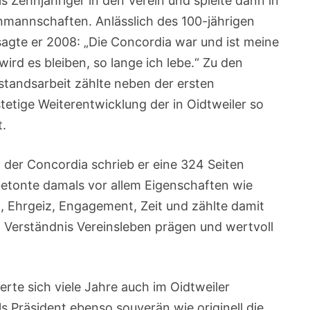
ls Zehnjähriger in den Verein und spielte dann in
nmannschaften. Anlässlich des 100-jährigen
agte er 2008: „Die Concordia war und ist meine
wird es bleiben, so lange ich lebe.“ Zu den
tandsarbeit zählte neben der ersten
tetige Weiterentwicklung der in Oidtweiler so
t.
 der Concordia schrieb er eine 324 Seiten
etonte damals vor allem Eigenschaften wie
, Ehrgeiz, Engagement, Zeit und zählte damit
m Verständnis Vereinsleben prägen und wertvoll
rte sich viele Jahre auch im Oidtweiler
s Präsident ebenso souverän wie originell die