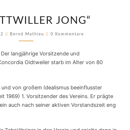
DER
OTTWILLER JONG“
„OTTWILLER
JONG“
Kommentare
022
Bernd Mathieu
0 Kommentare
 Der langjährige Vorsitzende und
oncordia Oidtweiler starb im Alter von 80
 und von großem Idealismus beeinflusster
t 1969) 1. Vorsitzender des Vereins. Er prägte
ein auch nach seiner aktiven Vorstandszeit eng