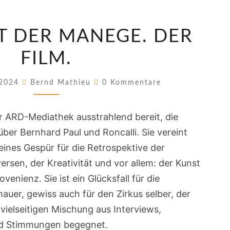
DIE
T DER MANEGE. DER
MACHT
DER
FILM.
MANEGE.
Kommentare
DER
 2024
Bernd Mathieu
0 Kommentare
FILM.
der ARD-Mediathek ausstrahlend bereit, die
über Bernhard Paul und Roncalli. Sie vereint
feines Gespür für die Retrospektive der
ersen, der Kreativität und vor allem: der Kunst
venienz. Sie ist ein Glücksfall für die
uer, gewiss auch für den Zirkus selber, der
 vielseitigen Mischung aus Interviews,
nd Stimmungen begegnet.