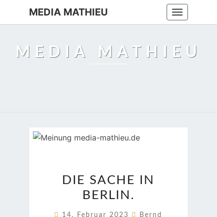
MEDIA MATHIEU
Toggle
navigation
MEDIA MATHIEU
DIE
DIE SACHE IN
SACHE
BERLIN.
IN
BERLIN.
14. Februar 2023
Bernd