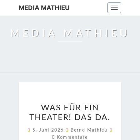
MEDIA MATHIEU
Toggle
navigation
MEDIA MATHIEU
WAS
WAS FÜR EIN
FÜR
THEATER! DAS DA.
EIN
THEATER!
Kommenta
5. Juni 2026
Bernd Mathieu
DAS
0 Kommentare